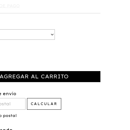
DE PAGO
 el CP:
CAMBIAR CP
e envío
CALCULAR
o postal